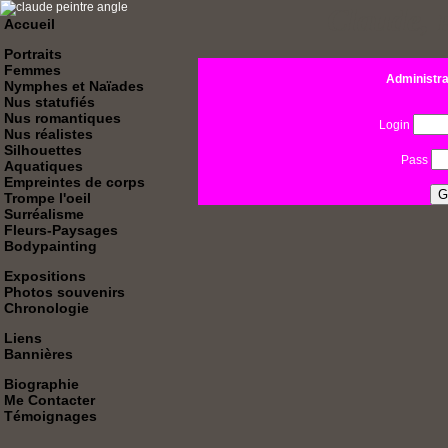
Claude,
F
Accueil
Portraits
Femmes
Administrat
Nymphes et Naïades
Nus statufiés
Nus romantiques
Login
Nus réalistes
Silhouettes
Pass
Aquatiques
Empreintes de corps
Trompe l'oeil
Surréalisme
Fleurs-Paysages
Bodypainting
Expositions
Photos souvenirs
Chronologie
Liens
Bannières
Biographie
Me Contacter
Témoignages