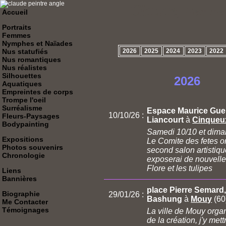
Claude,
Femme p
Accueil
Portraits
Femmes
Nymphes et Naïades
Nus statufiés
2026
2025
2024
2023
2022
Nus romantiques
Nus réalistes
Silhouettes
2026
Aquatiques
Empreintes de corps
Trompe l'oeil
Surréalisme
Espace Maurice Guerl
10/10/26 :
Fleurs-Paysages
Liancourt
à
Cinqueu
Bodypainting
Samedi 10/10 et dima
Expositions
Le Comite des fetes o
Photos souvenirs
second salon artistique
Chronologie
exposerai de nouvelles
Flore et les tulipes
Liens
Bannières
place Pierre Semard,
Biographie
29/01/26 :
Bashung
à
Mouy
(60
Me Contacter
Témoignages
La ville de Mouy organ
de la création, j'y mett