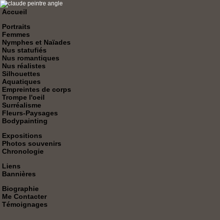
Accueil
Portraits
Femmes
Nymphes et Naïades
Nus statufiés
Nus romantiques
Nus réalistes
Silhouettes
Aquatiques
Empreintes de corps
Trompe l'oeil
Surréalisme
Fleurs-Paysages
Bodypainting
Expositions
Photos souvenirs
Chronologie
Liens
Bannières
Biographie
Me Contacter
Témoignages