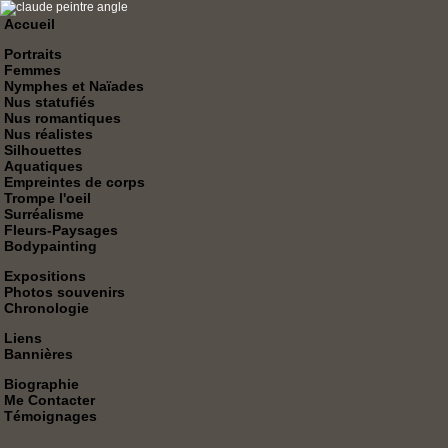
Accueil
Portraits
Femmes
Nymphes et Naïades
Nus statufiés
Nus romantiques
Nus réalistes
Silhouettes
Aquatiques
Empreintes de corps
Trompe l'oeil
Surréalisme
Fleurs-Paysages
Bodypainting
Expositions
Photos souvenirs
Chronologie
Liens
Bannières
Biographie
Me Contacter
Témoignages