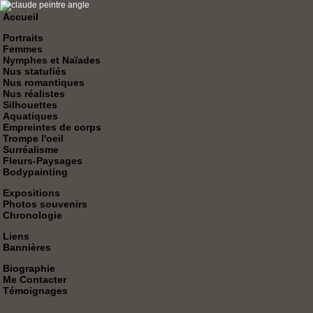
Accueil
Portraits
Femmes
Nymphes et Naïades
Nus statufiés
Nus romantiques
Nus réalistes
Silhouettes
Aquatiques
Empreintes de corps
Trompe l'oeil
Surréalisme
Fleurs-Paysages
Bodypainting
Expositions
Photos souvenirs
Chronologie
Liens
Bannières
Biographie
Me Contacter
Témoignages