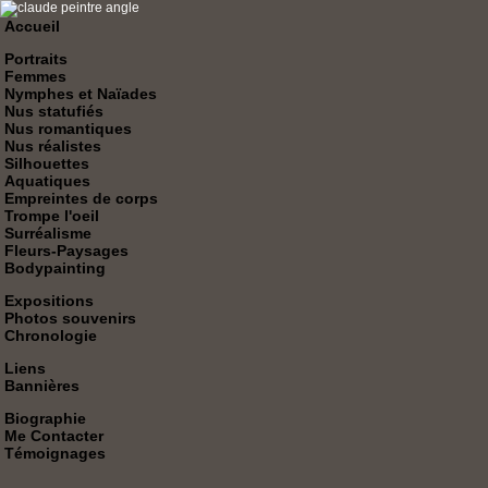
Accueil
Portraits
Femmes
Nymphes et Naïades
Nus statufiés
Nus romantiques
Nus réalistes
Silhouettes
Aquatiques
Empreintes de corps
Trompe l'oeil
Surréalisme
Fleurs-Paysages
Bodypainting
Expositions
Photos souvenirs
Chronologie
Liens
Bannières
Biographie
Me Contacter
Témoignages