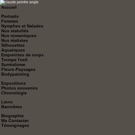
Accueil
Portraits
Femmes
Nymphes et Naïades
Nus statufiés
Nus romantiques
Nus réalistes
Silhouettes
Aquatiques
Empreintes de corps
Trompe l'oeil
Surréalisme
Fleurs-Paysages
Bodypainting
Expositions
Photos souvenirs
Chronologie
Liens
Bannières
Biographie
Me Contacter
Témoignages